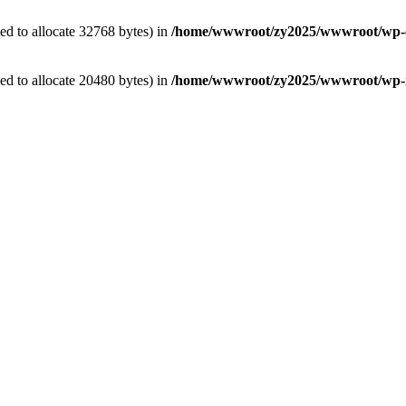
d to allocate 32768 bytes) in
/home/wwwroot/zy2025/wwwroot/wp-co
d to allocate 20480 bytes) in
/home/wwwroot/zy2025/wwwroot/wp-in