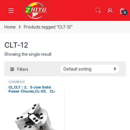
Skip to navigation
Skip to content
0
Home
Products tagged “CLT-12”
CLT-12
Showing the single result
Filters
CHANDOX
CL,CLT：2、3-Jaw Solid
Power Chucks,CL-05、 CL-
06、 CL-08、 CL-10、 CL-12、
CLT-05、 CLT-06、 CLT-08、
CLT-10、 CLT-12