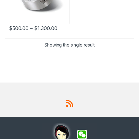
$
500.00
–
$
1,300.00
This product has multiple variants. The options may be chosen 
Showing the single result